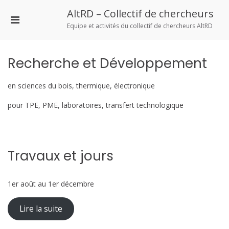
Skip
AltRD – Collectif de chercheurs
to
Primary
content
Equipe et activités du collectif de chercheurs AltRD
Menu
for
Mobile
Recherche et Développement
en sciences du bois, thermique, électronique
pour TPE, PME, laboratoires, transfert technologique
Travaux et jours
1er août au 1er décembre
Lire la suite