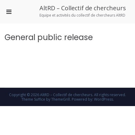
Aller
AltRD – Collectif de chercheurs
au
Menu
contenu
Equipe et activités du collectif de chercheurs AltRD
principal
pour
mobile
General public release
Copyright © 2026
AltRD – Collectif de chercheurs
. All rights reserved.
Theme
Suffice
by ThemeGrill. Powered by:
WordPress
.