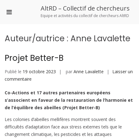
Aller
AltRD – Collectif de chercheurs
au
Menu
contenu
Equipe et activités du collectif de chercheurs AltRD
principal
pour
mobile
Auteur/autrice :
Anne Lavalette
Projet Better-B
Publié le
19 octobre 2023
par
Anne Lavalette
Laisser un
sur
commentaire
Projet
Co-Actions et 17 autres partenaires européens
Better-
s’associent en faveur de la restauration de l’harmonie et
B
de l’équilibre des abeilles (Projet Better-B)
Les colonies d’abeilles mellifères montrent souvent des
difficultés d’adaptation face aux stress externes tels que le
changement climatique, les pesticides et les attaques